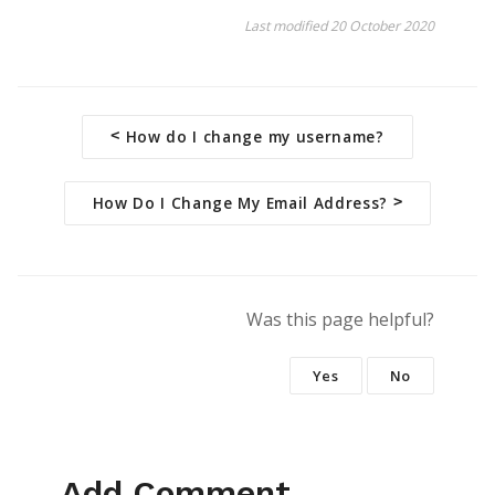
Last modified 20 October 2020
D
<
How do I change my username?
o
How Do I Change My Email Address?
>
c
n
a
Was this page helpful?
v
Yes
No
i
g
Add Comment