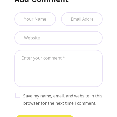
a
t
i
o
n
Save my name, email, and website in this
browser for the next time I comment.